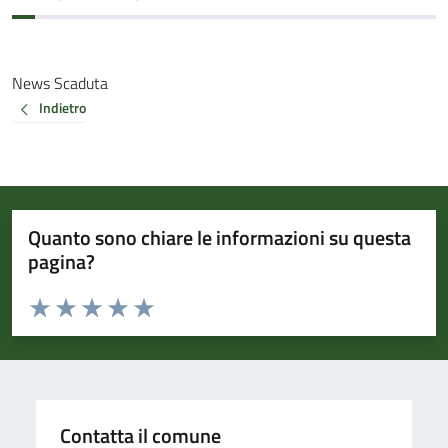
News Scaduta
Indietro
Quanto sono chiare le informazioni su questa
pagina?
Valuta da 1 a 5 stelle la pagina
Valuta 1 stelle su 5
Valuta 2 stelle su 5
Valuta 3 stelle su 5
Valuta 4 stelle su 5
Valuta 5 stelle su 5
Contatta il comune