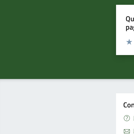
Qu
pa
Valut
Valu
Con