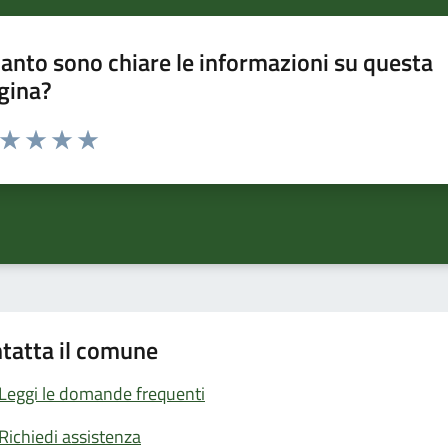
anto sono chiare le informazioni su questa
gina?
a da 1 a 5 stelle la pagina
ta 1 stelle su 5
Valuta 2 stelle su 5
Valuta 3 stelle su 5
Valuta 4 stelle su 5
Valuta 5 stelle su 5
tatta il comune
Leggi le domande frequenti
Richiedi assistenza