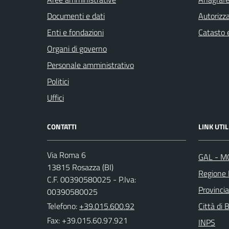
Documenti e dati
Autorizza
Enti e fondazioni
Catasto e
Organi di governo
Personale amministrativo
Politici
Uffici
CONTATTI
LINK UTIL
Via Roma 6
GAL - M
13815 Rosazza (BI)
Regione
C.F. 00390580025 - P.Iva:
Provincia
00390580025
Telefono:
+39.015.600.92
Città di B
Fax: +39.015.60.97.921
INPS