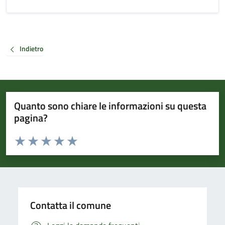
Indietro
Quanto sono chiare le informazioni su questa
pagina?
Valuta da 1 a 5 stelle la pagina
Valuta 1 stelle su 5
Valuta 2 stelle su 5
Valuta 3 stelle su 5
Valuta 4 stelle su 5
Valuta 5 stelle su 5
Contatta il comune