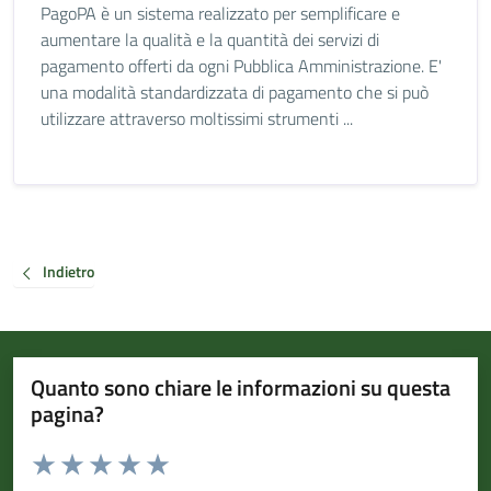
PagoPA è un sistema realizzato per semplificare e
aumentare la qualità e la quantità dei servizi di
pagamento offerti da ogni Pubblica Amministrazione. E'
una modalità standardizzata di pagamento che si può
utilizzare attraverso moltissimi strumenti ...
Indietro
Quanto sono chiare le informazioni su questa
pagina?
Valuta da 1 a 5 stelle la pagina
Valuta 1 stelle su 5
Valuta 2 stelle su 5
Valuta 3 stelle su 5
Valuta 4 stelle su 5
Valuta 5 stelle su 5