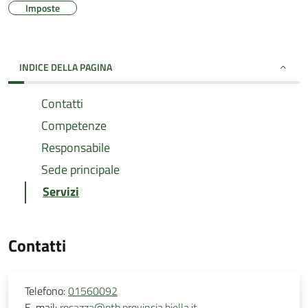
Imposte
INDICE DELLA PAGINA
Contatti
Competenze
Responsabile
Sede principale
Servizi
Contatti
Telefono:
01560092
E-mail:
rosazza@ptb.provincia.biella.it