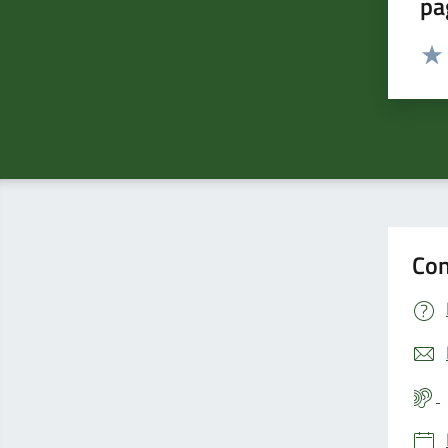
pa
Valut
Valu
Con