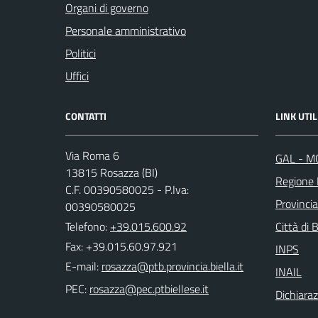
Organi di governo
Personale amministrativo
Politici
Uffici
CONTATTI
LINK UTIL
Via Roma 6
GAL - M
13815 Rosazza (BI)
Regione
C.F. 00390580025 - P.Iva:
Provincia
00390580025
Telefono:
+39.015.600.92
Città di B
Fax: +39.015.60.97.921
INPS
E-mail:
INAIL
PEC:
Dichiaraz