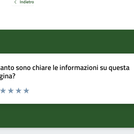
Indietro
anto sono chiare le informazioni su questa
gina?
a da 1 a 5 stelle la pagina
ta 1 stelle su 5
Valuta 2 stelle su 5
Valuta 3 stelle su 5
Valuta 4 stelle su 5
Valuta 5 stelle su 5