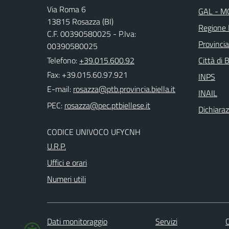
Via Roma 6
GAL - M
13815 Rosazza (BI)
Regione
C.F. 00390580025 - P.Iva:
Provincia
00390580025
Telefono:
+39.015.600.92
Città di B
Fax: +39.015.60.97.921
INPS
E-mail:
INAIL
PEC:
Dichiaraz
CODICE UNIVOCO UFYCNH
U.R.P.
Uffici e orari
Numeri utili
Dati monitoraggio
Servizi
C